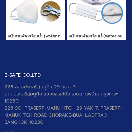
หน้ากากผ้าสะท้อนน้ำ (water repellent)
หน้ากากผ้าสะท้อนน้ำ(water repellent)
B-SAFE CO.,LTD
228 ซอยประเสริฐมนูกิจ 29 แยก 7
ถนนประเสริฐมนูกิจ
แขวงจรเข้บัว เขตลาดพร้าว กรุงเทพฯ
10230
228 SOI PRASERT-MANUKITCH 29 YAK 7, PRASERT-
MANUKITCH ROAD,CHORAKE-BUA, LADPRAO,
BANGKOK 10230