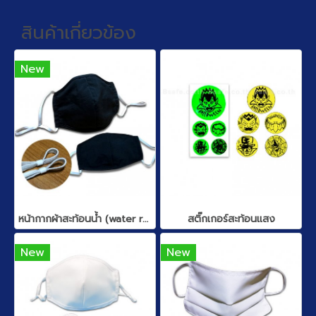
สินค้าเกี่ยวข้อง
New
หน้ากากผ้าสะท้อนน้ำ (water repellent)
สติ๊กเกอร์สะท้อนแสง
New
New